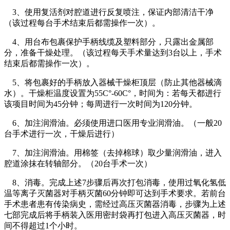
3、使用复活剂对腔道进行反复喷注，保证内部清洁干净
（该过程每台手术结束后都需操作一次）。
4、用台布包裹保护手柄线缆及塑料部分，只露出金属部
分，准备干燥处理。（该过程每天手术量达到3台以上，手术
结束后都需操作一次）。
5、将包裹好的手柄放入器械干燥柜顶层（防止其他器械滴
水）。干燥柜温度设置为55C°-60C°，时间为：若每天都进行
该项目时间为45分钟；每周进行一次时间为120分钟。
6、加注润滑油。必须使用进口医用专业润滑油。（一般20
台手术进行一次，干燥后进行）
7、加注润滑油。用棉签（去掉棉球）取少量润滑油，进入
腔道涂抹在转轴部分。（20台手术一次）
8、消毒。完成上述7步骤后再次打包消毒，使用过氧化氢低
温等离子灭菌器对手柄灭菌60分钟即可达到手术要求。若前台
手术患者患有传染病史，需经过高压灭菌器消毒，步骤为上述
七部完成后将手柄装入医用密封袋再打包进入高压灭菌器，时
间不得超过1个小时。