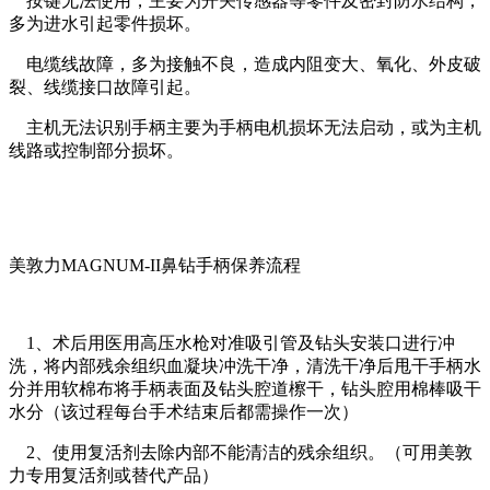
按键无法使用，主要为开关传感器等零件及密封防水结构，
多为进水引起零件损坏。
电缆线故障，多为接触不良，造成内阻变大、氧化、外皮破
裂、线缆接口故障引起。
主机无法识别手柄主要为手柄电机损坏无法启动，或为主机
线路或控制部分损坏。
美敦力MAGNUM-II鼻钻手柄保养流程
1、术后用医用高压水枪对准吸引管及钻头安装口进行冲
洗，将内部残余组织血凝块冲洗干净，清洗干净后甩干手柄水
分并用软棉布将手柄表面及钻头腔道檫干，钻头腔用棉棒吸干
水分（该过程每台手术结束后都需操作一次）
2、使用复活剂去除内部不能清洁的残余组织。（可用美敦
力专用复活剂或替代产品）