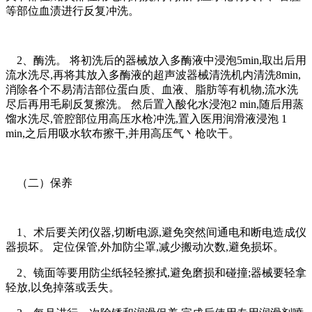
等部位血渍进行反复冲洗。
2、酶洗。 将初洗后的器械放入多酶液中浸泡5min,取出后用
流水洗尽,再将其放入多酶液的超声波器械清洗机内清洗8min,
消除各个不易清洁部位蛋白质、血液、脂肪等有机物,流水洗
尽后再用毛刷反复擦洗。 然后置入酸化水浸泡2 min,随后用蒸
馏水洗尽,管腔部位用高压水枪冲洗,置入医用润滑液浸泡 1
min,之后用吸水软布擦干,并用高压气丶枪吹干。
（二）保养
1、术后要关闭仪器,切断电源,避免突然间通电和断电造成仪
器损坏。 定位保管,外加防尘罩,减少搬动次数,避免损坏。
2、镜面等要用防尘纸轻轻擦拭,避免磨损和碰撞;器械要轻拿
轻放,以免掉落或丢失。