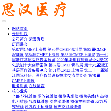
网站首页
走进思汉
公司简介
荣誉资质
历届展会
第87届CMEF上海展
第86届CMEF深圳展
第85届CMEF
深圳展
第84届CMEF上海展
第83届CMEF上海展
第十七
届浙江基层医疗设备展览
2020年衢州智慧新城企划数字
化赋能十大创新案例
第82届CMEF青岛展
第十六届浙江
基层医疗设备展览会
第81届CMEF上海展
第三十一届浙
江国际科研、医疗仪器设备技术交流展览会
第79届
CMEF上海展
服务对象
在线留言
核心业务
全部
软镜维修
硬管镜维修
摄像头维修
摄像头线缆
高频
电刀维修
气腹机维修
冷光源维修
摄像主机维修
动力系
统维修
超乳仪手柄维修
超声换能器维修