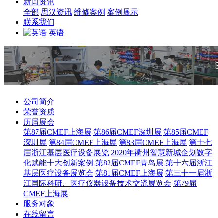
新闻资讯
全部
思汉资讯
维修案例
案例展示
联系我们
英语
公司简介
荣誉资质
历届展会
第87届CMEF上海展
第86届CMEF深圳展
第85届CMEF
深圳展
第84届CMEF上海展
第83届CMEF上海展
第十七
届浙江基层医疗设备展览
2020年衢州智慧新城企划数字
化赋能十大创新案例
第82届CMEF青岛展
第十六届浙江
基层医疗设备展览会
第81届CMEF上海展
第三十一届浙
江国际科研、医疗仪器设备技术交流展览会
第79届
CMEF上海展
服务对象
在线留言