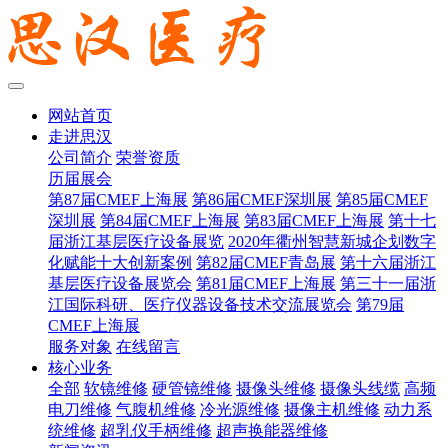
网站首页
走进思汉
公司简介
荣誉资质
历届展会
第87届CMEF上海展
第86届CMEF深圳展
第85届CMEF
深圳展
第84届CMEF上海展
第83届CMEF上海展
第十七
届浙江基层医疗设备展览
2020年衢州智慧新城企划数字
化赋能十大创新案例
第82届CMEF青岛展
第十六届浙江
基层医疗设备展览会
第81届CMEF上海展
第三十一届浙
江国际科研、医疗仪器设备技术交流展览会
第79届
CMEF上海展
服务对象
在线留言
核心业务
全部
软镜维修
硬管镜维修
摄像头维修
摄像头线缆
高频
电刀维修
气腹机维修
冷光源维修
摄像主机维修
动力系
统维修
超乳仪手柄维修
超声换能器维修