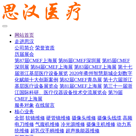
网站首页
走进思汉
公司简介
荣誉资质
历届展会
第87届CMEF上海展
第86届CMEF深圳展
第85届CMEF
深圳展
第84届CMEF上海展
第83届CMEF上海展
第十七
届浙江基层医疗设备展览
2020年衢州智慧新城企划数字
化赋能十大创新案例
第82届CMEF青岛展
第十六届浙江
基层医疗设备展览会
第81届CMEF上海展
第三十一届浙
江国际科研、医疗仪器设备技术交流展览会
第79届
CMEF上海展
服务对象
在线留言
核心业务
全部
软镜维修
硬管镜维修
摄像头维修
摄像头线缆
高频
电刀维修
气腹机维修
冷光源维修
摄像主机维修
动力系
统维修
超乳仪手柄维修
超声换能器维修