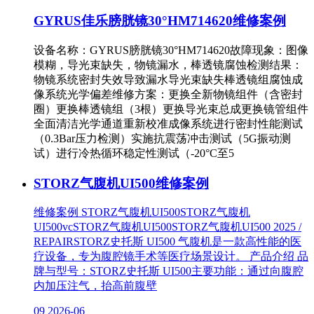
GYRUS佳乐膀胱镜30°HM714620维修案例
设备名称：GYRUS膀胱镜30°HM714620故障现象：图像
模糊，导光束缺失，物镜漏水，棒透镜腐蚀检测结果：
物镜系统密封失效导致漏水导光束缺失棒透镜组腐蚀成
像系统光学偏差维修方案：更换全新物镜组件（含密封
圈）更换棒透镜组（3根）更换导光束总成更换镜管组件
全面清洁光学通道重新校准成像系统进行密封性能测试
（0.3Bar压力检测）实施抗震荡冲击测试（5G振动测
试）进行冷热循环稳定性测试（-20°C至5
STORZ气腹机UI500维修案例
维修案例 STORZ气腹机UI500STORZ气腹机
UI500vcSTORZ气腹机UI500STORZ气腹机UI500 2025 /
REPAIRSTORZ史托斯 UI500 气腹机是一款高性能的医
疗设备，专为腹腔镜手术等医疗场景设计。 产品介绍 品
牌与型号：STORZ史托斯 UI500主要功能：通过向腹腔
内加压注气，抬高前腹壁
09
2026-06