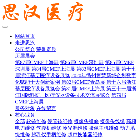
网站首页
走进思汉
公司简介
荣誉资质
历届展会
第87届CMEF上海展
第86届CMEF深圳展
第85届CMEF
深圳展
第84届CMEF上海展
第83届CMEF上海展
第十七
届浙江基层医疗设备展览
2020年衢州智慧新城企划数字
化赋能十大创新案例
第82届CMEF青岛展
第十六届浙江
基层医疗设备展览会
第81届CMEF上海展
第三十一届浙
江国际科研、医疗仪器设备技术交流展览会
第79届
CMEF上海展
服务对象
在线留言
核心业务
全部
软镜维修
硬管镜维修
摄像头维修
摄像头线缆
高频
电刀维修
气腹机维修
冷光源维修
摄像主机维修
动力系
统维修
超乳仪手柄维修
超声换能器维修