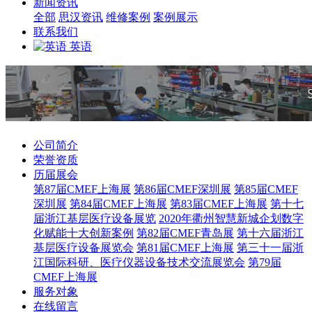
新闻资讯
全部
思汉资讯
维修案例
案例展示
联系我们
英语
公司简介
荣誉资质
历届展会
第87届CMEF上海展
第86届CMEF深圳展
第85届CMEF
深圳展
第84届CMEF上海展
第83届CMEF上海展
第十七
届浙江基层医疗设备展览
2020年衢州智慧新城企划数字
化赋能十大创新案例
第82届CMEF青岛展
第十六届浙江
基层医疗设备展览会
第81届CMEF上海展
第三十一届浙
江国际科研、医疗仪器设备技术交流展览会
第79届
CMEF上海展
服务对象
在线留言